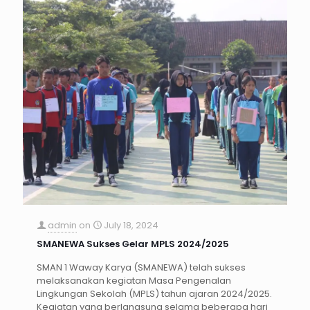
admin
on
July 18, 2024
SMANEWA Sukses Gelar MPLS 2024/2025
SMAN 1 Waway Karya (SMANEWA) telah sukses
melaksanakan kegiatan Masa Pengenalan
Lingkungan Sekolah (MPLS) tahun ajaran 2024/2025.
Kegiatan yang berlangsung selama beberapa hari