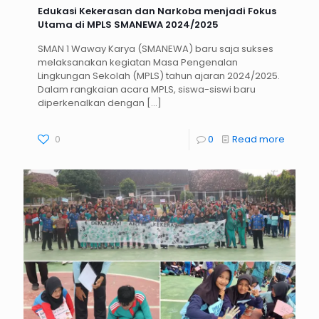
Edukasi Kekerasan dan Narkoba menjadi Fokus
Utama di MPLS SMANEWA 2024/2025
SMAN 1 Waway Karya (SMANEWA) baru saja sukses
melaksanakan kegiatan Masa Pengenalan
Lingkungan Sekolah (MPLS) tahun ajaran 2024/2025.
Dalam rangkaian acara MPLS, siswa-siswi baru
diperkenalkan dengan
[…]
0
0
Read more