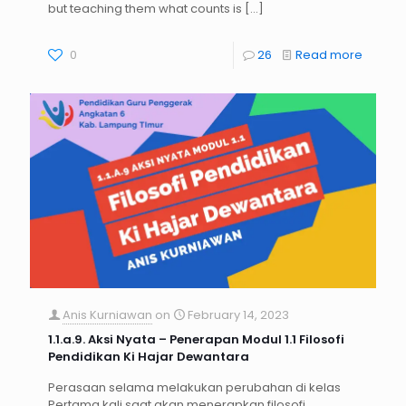
but teaching them what counts is
[…]
0
26
Read more
Anis Kurniawan
on
February 14, 2023
1.1.a.9. Aksi Nyata – Penerapan Modul 1.1 Filosofi
Pendidikan Ki Hajar Dewantara
Perasaan selama melakukan perubahan di kelas
Pertama kali saat akan menerapkan filosofi