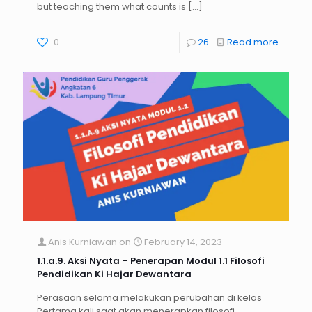
but teaching them what counts is
[…]
0
26
Read more
Anis Kurniawan
on
February 14, 2023
1.1.a.9. Aksi Nyata – Penerapan Modul 1.1 Filosofi
Pendidikan Ki Hajar Dewantara
Perasaan selama melakukan perubahan di kelas
Pertama kali saat akan menerapkan filosofi