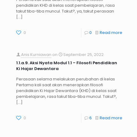
pendidikan KHD di kelas saat pembelajaran, rasa
takut tiba-tiba muncul. Takut?, ya, takut perasaan
[…]
0
0
Read more
Anis Kurniawan
on
September 25, 2022
1.1.a.9. Aksi Nyata Modul 1.1 – Filosofi Pendidikan
Ki Hajar Dewantara
Perasaan selama melakukan perubahan di kelas
Pertama kali saat akan menerapkan filosofi
pendidikan Ki Hajar Dewantara (KHD) di kelas saat
pembelajaran, rasa takut tiba-tiba muncul. Takut?,
[…]
0
6
Read more