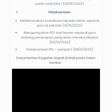
pada saat loka 1 (29/10/2022)
Pelaksanaan
Melaksanakan sosialisasi kepada rekan sejawat
guru di sekolah (31/10/2022)
Mengumpulkan RTL dari teman sejawat guru
tentang penerapan yang akan mereka lakukan
(02/10/2022)
Pelaksanaan RTL – sampel ( (08/11/2022)
Dokumentasi Kegiatan dapat di lihat pada Video
berikut :