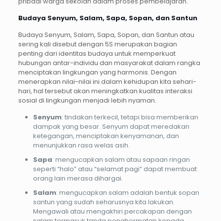
pribadi warga sekolah dalam proses pembelajaran.
Budaya Senyum, Salam, Sapa, Sopan, dan Santun
Budaya Senyum, Salam, Sapa, Sopan, dan Santun atau
sering kali disebut dengan 5S merupakan bagian
penting dari identitas budaya untuk memperkuat
hubungan antar-individu dan masyarakat dalam rangka
menciptakan lingkungan yang harmonis. Dengan
menerapkan nilai-nilai ini dalam kehidupan kita sehari-
hari, hal tersebut akan meningkatkan kualitas interaksi
sosial di lingkungan menjadi lebih nyaman.
Senyum
: tindakan terkecil, tetapi bisa memberikan
dampak yang besar. Senyum dapat meredakan
ketegangan, menciptakan kenyamanan, dan
menunjukkan rasa welas asih.
Sapa
: mengucapkan salam atau sapaan ringan
seperti “halo” atau “selamat pagi” dapat membuat
orang lain merasa dihargai.
Salam
: mengucapkan salam adalah bentuk sopan
santun yang sudah seharusnya kita lakukan.
Mengawali atau mengakhiri percakapan dengan
salam termasuk tanda penghormatan kepada