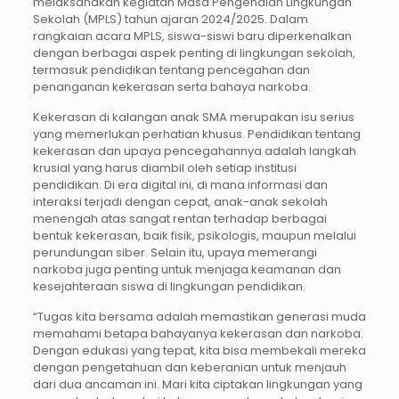
melaksanakan kegiatan Masa Pengenalan Lingkungan
Sekolah (MPLS) tahun ajaran 2024/2025. Dalam
rangkaian acara MPLS, siswa-siswi baru diperkenalkan
dengan berbagai aspek penting di lingkungan sekolah,
termasuk pendidikan tentang pencegahan dan
penanganan kekerasan serta bahaya narkoba.
Kekerasan di kalangan anak SMA merupakan isu serius
yang memerlukan perhatian khusus. Pendidikan tentang
kekerasan dan upaya pencegahannya adalah langkah
krusial yang harus diambil oleh setiap institusi
pendidikan. Di era digital ini, di mana informasi dan
interaksi terjadi dengan cepat, anak-anak sekolah
menengah atas sangat rentan terhadap berbagai
bentuk kekerasan, baik fisik, psikologis, maupun melalui
perundungan siber. Selain itu, upaya memerangi
narkoba juga penting untuk menjaga keamanan dan
kesejahteraan siswa di lingkungan pendidikan.
“Tugas kita bersama adalah memastikan generasi muda
memahami betapa bahayanya kekerasan dan narkoba.
Dengan edukasi yang tepat, kita bisa membekali mereka
dengan pengetahuan dan keberanian untuk menjauh
dari dua ancaman ini. Mari kita ciptakan lingkungan yang