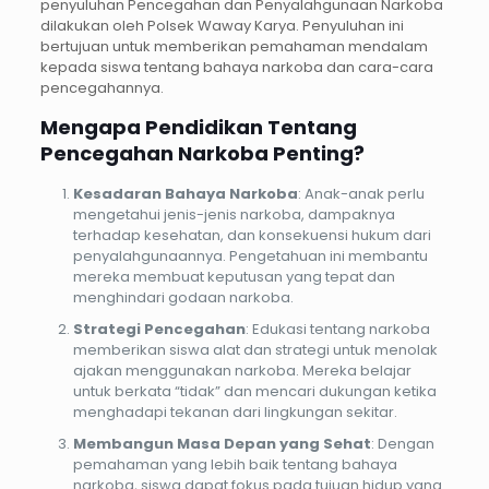
penyuluhan Pencegahan dan Penyalahgunaan Narkoba
dilakukan oleh Polsek Waway Karya. Penyuluhan ini
bertujuan untuk memberikan pemahaman mendalam
kepada siswa tentang bahaya narkoba dan cara-cara
pencegahannya.
Mengapa Pendidikan Tentang
Pencegahan Narkoba Penting?
Kesadaran Bahaya Narkoba
: Anak-anak perlu
mengetahui jenis-jenis narkoba, dampaknya
terhadap kesehatan, dan konsekuensi hukum dari
penyalahgunaannya. Pengetahuan ini membantu
mereka membuat keputusan yang tepat dan
menghindari godaan narkoba.
Strategi Pencegahan
: Edukasi tentang narkoba
memberikan siswa alat dan strategi untuk menolak
ajakan menggunakan narkoba. Mereka belajar
untuk berkata “tidak” dan mencari dukungan ketika
menghadapi tekanan dari lingkungan sekitar.
Membangun Masa Depan yang Sehat
: Dengan
pemahaman yang lebih baik tentang bahaya
narkoba, siswa dapat fokus pada tujuan hidup yang