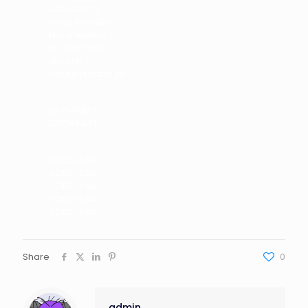
seto kanna
Saika Kawakita
Mio Ishikawa
jav sub indo
dicrotin
bokep jepang jav
DAYWINBET
DAYWINBET
GOBETASIA
GOBETASIA
GOBETASIA
GOBETASIA
GOBETASIA
Share
0
admin