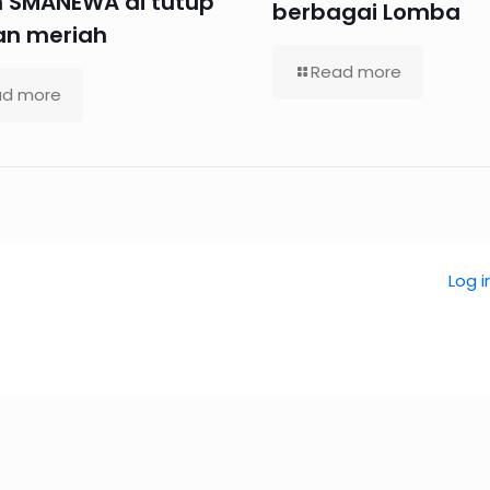
 SMANEWA di tutup
berbagai Lomba
n meriah
Read more
ad more
Log i