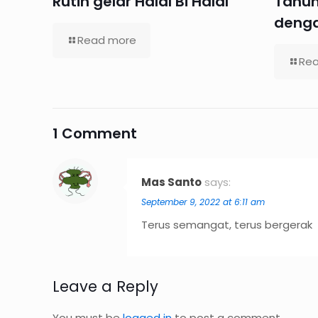
Rutin gelar Halal Bi Halal
Tahun
denga
Read more
Re
1 Comment
Mas Santo
says:
September 9, 2022 at 6:11 am
Terus semangat, terus bergerak
Leave a Reply
You must be
logged in
to post a comment.