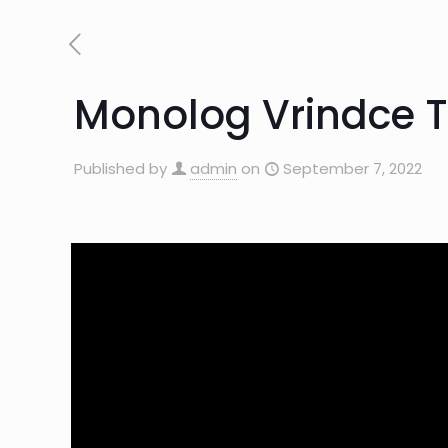
Monolog Vrindce T
Published by
admin
on
September 7, 2022