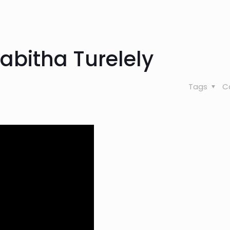
abitha Turelely
Tags
C