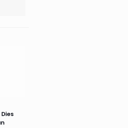
 Dies
an