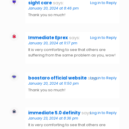
sight care
says:
Log in to Reply
January 20, 2024 at 8:46 pm
Thank you so much!
Immediate Eprex
says:
Log in to Reply
January 20, 2024 at 11:17 pm
It is very comforting to see that others are
suffering from the same problem as you, wow!
boostaro official website
says:
Log in to Reply
January 20, 2024 at 11:50 pm
Thank you so much!
immediate 5.0 definity
says:
Log in to Reply
January 23, 2024 at 8:36 pm
It is very comforting to see that others are