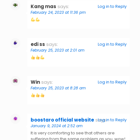
Kang mas
says:
Log in to Reply
February 24, 2023 at 11:36 pm
edi ss
says:
Log in to Reply
February 25, 2023 at 2:01 am
Win
says:
Log in to Reply
February 25, 2023 at 8:28 am
boostaro official website
says:
Log in to Reply
January 9, 2024 at 2:52 am
It is very comforting to see that others are
suffering from the same problem as you, wow!