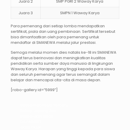
Juara 2
SMP PGRI 2 Waway Karya
Juara 3
SMPN 1 Waway Karya
Para pemenang dari setiap lomba mendapatkan
sertifikat, piala dan uang pembinaan. Sertifikat tersebut
bisa dimanfaatkan oleh para pemenang untuk
mendaftar di SMANEWA melalui jalur prestasi.
Semoga melalui momen dies natalis ke-18 ini SMANEWA
dapat terus berinovasi dan meningkatkan kualitas
pendidikan serta sumber daya manusia di lingkungan
Waway Karya. Harapan yang tinggi kepada para siswa
dan seluruh pemenang agar terus semangat dalam
belajar dan mencapai cita-cita di masa depan.
[robo-gallery id=”5999″]
Bokep Indonesia Terbaru
Bokep Jepang Jav
Bokep ukthi jilbab
DAYWINBET
GOBETASIA