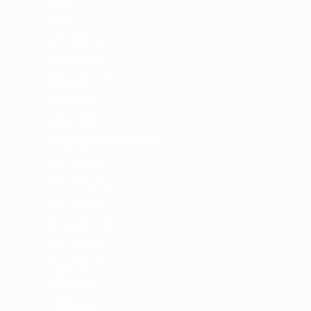
GOBET
GOBET
DAYWINBET
SLOT GACOR
BOKEP INDO
BOKEP INDONESIA
DAYWINBET
DAYWINBET
slot 4d gacor
agen gacor
Bokep Indonesia Terbaru
DAYWINBET
SLOT GACOR
SLOT GACOR
situs scatter hitam
SLOT GACOR
SCATTER HITAM
SCATTER HITAM
SLOT GACOR
SLOT GACOR
agen gacor
DAYWINBET
slot gacor
DAYWINBET