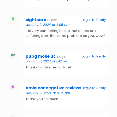
sightcare
says:
Log in to Reply
January 9, 2024 at 4:05 am
It is very comforting to see that others are
suffering from the same problem as you, wow!
pubg moile uc
says:
Log in to Reply
January 11, 2024 at 1:42 am
Thanks for thr great article!
amiclear negative reviews
says:
Log in to Reply
January 13, 2024 at 9:38 pm
Thank you so much!