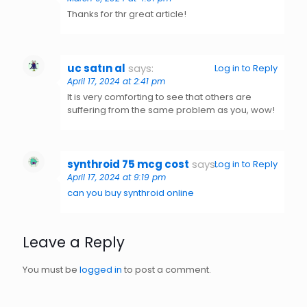
Thanks for thr great article!
uc satın al
says:
Log in to Reply
April 17, 2024 at 2:41 pm
It is very comforting to see that others are
suffering from the same problem as you, wow!
synthroid 75 mcg cost
says:
Log in to Reply
April 17, 2024 at 9:19 pm
can you buy synthroid online
Leave a Reply
You must be
logged in
to post a comment.