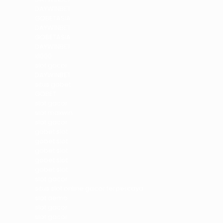
DAYWINBET
GOBETASIA
DAYWINBET
GOBETASIA
DAYWINBET
x1000
slot gacor
DAYWINBET
situs gobet
GOBET
slot gacor
slot maxwin
slot gacor
gobet slot
gobet slot
gobet slot
gobet slot
gobet slot
slot gacor
situs slot online gacor terpercaya
slot demo
slot gacor
slot gacor