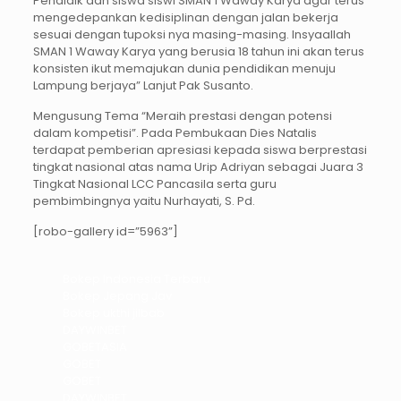
Pendidik dan siswa siswi SMAN 1 Waway Karya agar terus
mengedepankan kedisiplinan dengan jalan bekerja
sesuai dengan tupoksi nya masing-masing. Insyaallah
SMAN 1 Waway Karya yang berusia 18 tahun ini akan terus
konsisten ikut memajukan dunia pendidikan menuju
Lampung berjaya” Lanjut Pak Susanto.
Mengusung Tema “Meraih prestasi dengan potensi
dalam kompetisi”. Pada Pembukaan Dies Natalis
terdapat pemberian apresiasi kepada siswa berprestasi
tingkat nasional atas nama Urip Adriyan sebagai Juara 3
Tingkat Nasional LCC Pancasila serta guru
pembimbingnya yaitu Nurhayati, S. Pd.
[robo-gallery id=”5963”]
Bokep Indonesia Terbaru
Bokep Jepang Jav
Bokep ukthi jilbab
DAYWINBET
GOBETASIA
GOBET
GOBET
DAYWINBET