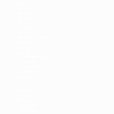
SLOT GACOR
BOKEP INDO
BOKEP INDONESIA
DAYWINBET
DAYWINBET
slot 4d gacor
agen gacor
Bokep Indonesia Terbaru
DAYWINBET
SLOT GACOR
SLOT GACOR
situs scatter hitam
SLOT GACOR
SCATTER HITAM
SCATTER HITAM
SLOT GACOR
SLOT GACOR
agen gacor
DAYWINBET
slot gacor
DAYWINBET
DAYWINBET
GOBETASIA