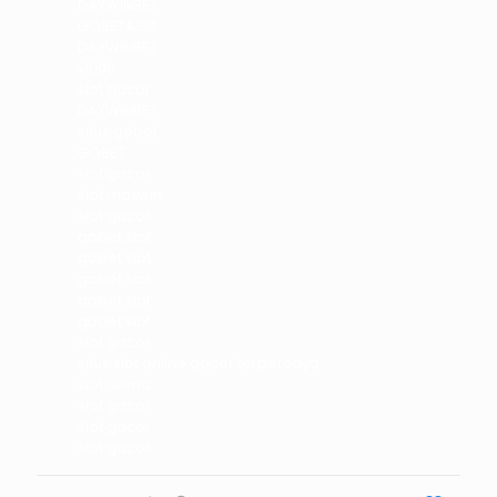
DAYWINBET
GOBETASIA
DAYWINBET
x1000
slot gacor
DAYWINBET
situs gobet
GOBET
slot gacor
slot maxwin
slot gacor
gobet slot
gobet slot
gobet slot
gobet slot
gobet slot
slot gacor
situs slot online gacor terpercaya
slot demo
slot gacor
slot gacor
slot gacor