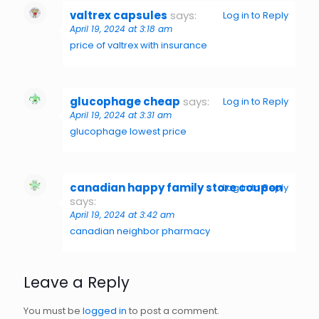
valtrex capsules
says:
Log in to Reply
April 19, 2024 at 3:18 am
price of valtrex with insurance
glucophage cheap
says:
Log in to Reply
April 19, 2024 at 3:31 am
glucophage lowest price
canadian happy family store coupon
Log in to Reply
says:
April 19, 2024 at 3:42 am
canadian neighbor pharmacy
Leave a Reply
You must be
logged in
to post a comment.