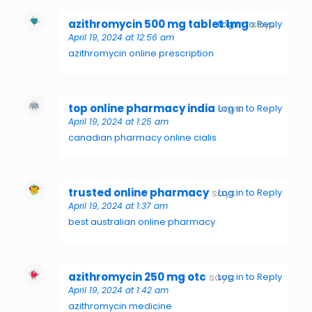
azithromycin 500 mg tablet 1mg
says:
Log in to Reply
April 19, 2024 at 12:56 am
azithromycin online prescription
top online pharmacy india
says:
Log in to Reply
April 19, 2024 at 1:25 am
canadian pharmacy online cialis
trusted online pharmacy
says:
Log in to Reply
April 19, 2024 at 1:37 am
best australian online pharmacy
azithromycin 250 mg otc
says:
Log in to Reply
April 19, 2024 at 1:42 am
azithromycin medicine