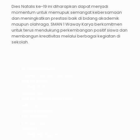
Dies Natalis ke-19 ini diharapkan dapat menjadi
momentum untuk memupuk semangat kebersamaan
dan meningkatkan prestasi baik di bidang akademik
maupun olahraga. SMAN 1 Waway Karya berkomitmen
untuk terus mendukung perkembangan positif siswa dan
membangun kreativitas melalui berbagai kegiatan di
sekolah.
Bokep Indonesia
bokep indonesia terbaru
Bokep jilbab
bokep viral
bokep jav
bokep jepang jav terbaru
seto kanna
Saika Kawakita
Mio Ishikawa
jav sub indo
dicrotin
bokep jepang jav