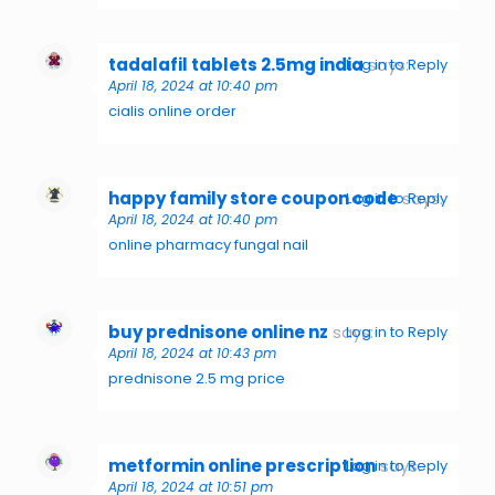
tadalafil tablets 2.5mg india
says:
Log in to Reply
April 18, 2024 at 10:40 pm
cialis online order
happy family store coupon code
says:
Log in to Reply
April 18, 2024 at 10:40 pm
online pharmacy fungal nail
buy prednisone online nz
says:
Log in to Reply
April 18, 2024 at 10:43 pm
prednisone 2.5 mg price
metformin online prescription
says:
Log in to Reply
April 18, 2024 at 10:51 pm