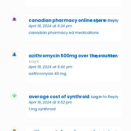
canadian pharmacy online store
says:
Log in to Reply
April 18, 2024 at 9:34 pm
canadian pharmacy ed medications
azithromycin 500mg over the counter
Log in to Reply
says:
April 18, 2024 at 9:40 pm
azithromycin 40 mg
average cost of synthroid
says:
Log in to Reply
April 18, 2024 at 9:52 pm
1 mg synthroid