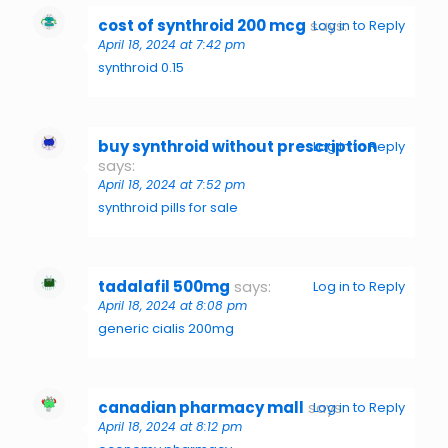
cost of synthroid 200 mcg
says:
Log in to Reply
April 18, 2024 at 7:42 pm
synthroid 0.15
buy synthroid without prescription
Log in to Reply
says:
April 18, 2024 at 7:52 pm
synthroid pills for sale
tadalafil 500mg
says:
Log in to Reply
April 18, 2024 at 8:08 pm
generic cialis 200mg
canadian pharmacy mall
says:
Log in to Reply
April 18, 2024 at 8:12 pm