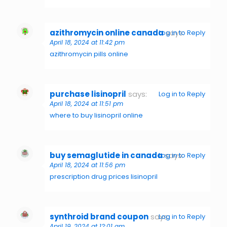
azithromycin online canada
says:
Log in to Reply
April 18, 2024 at 11:42 pm
azithromycin pills online
purchase lisinopril
says:
Log in to Reply
April 18, 2024 at 11:51 pm
where to buy lisinopril online
buy semaglutide in canada
says:
Log in to Reply
April 18, 2024 at 11:56 pm
prescription drug prices lisinopril
synthroid brand coupon
says:
Log in to Reply
April 19, 2024 at 12:01 am