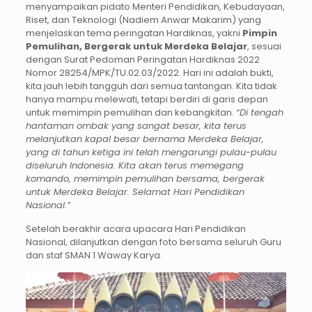
menyampaikan pidato Menteri Pendidikan, Kebudayaan,
Riset, dan Teknologi (Nadiem Anwar Makarim) yang
menjelaskan tema peringatan Hardiknas, yakni
Pimpin
Pemulihan, Bergerak untuk Merdeka Belajar
, sesuai
dengan Surat Pedoman Peringatan Hardiknas 2022
Nomor 28254/MPK/TU.02.03/2022. Hari ini adalah bukti,
kita jauh lebih tangguh dari semua tantangan. Kita tidak
hanya mampu melewati, tetapi berdiri di garis depan
untuk memimpin pemulihan dan kebangkitan.
“Di tengah
hantaman ombak yang sangat besar, kita terus
melanjutkan kapal besar bernama Merdeka Belajar,
yang di tahun ketiga ini telah mengarungi pulau-pulau
diseluruh Indonesia. Kita akan terus memegang
komando, memimpin pemulihan bersama, bergerak
untuk Merdeka Belajar. Selamat Hari Pendidikan
Nasional.”
Setelah berakhir acara upacara Hari Pendidikan
Nasional, dilanjutkan dengan foto bersama seluruh Guru
dan staf SMAN 1 Waway Karya.