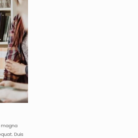
re magna
equat. Duis