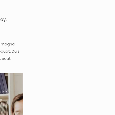
day.
re magna
equat. Duis
caecat