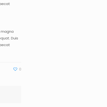
caecat
re magna
equat. Duis
caecat
0