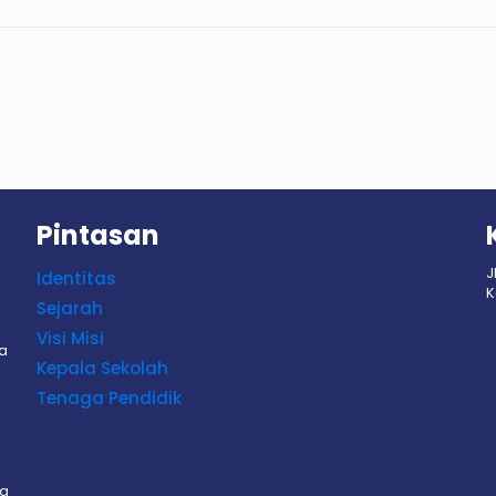
Pintasan
J
Identitas
K
Sejarah
Visi Misi
sa
Kepala Sekolah
Tenaga Pendidik
sa