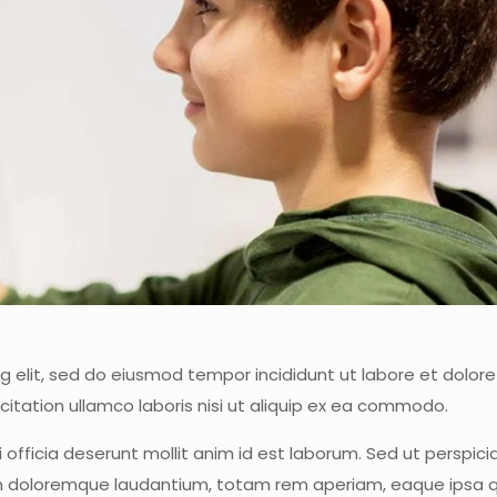
ng elit, sed do eiusmod tempor incididunt ut labore et dolo
citation ullamco laboris nisi ut aliquip ex ea commodo.
 officia deserunt mollit anim id est laborum. Sed ut perspici
um doloremque laudantium, totam rem aperiam, eaque ipsa qu