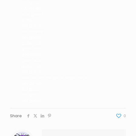
slot gacor
DAYWINBET
situs gobet
GOBET
slot gacor
slot maxwin
slot gacor
gobet slot
gobet slot
gobet slot
gobet slot
gobet slot
slot gacor
situs slot online gacor terpercaya
slot demo
slot gacor
slot gacor
slot gacor
Share
0