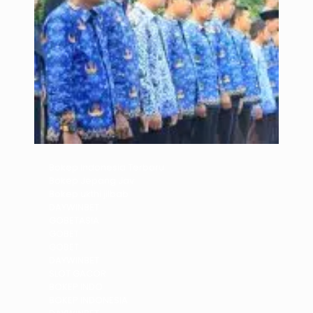
Bokep Indonesia Terbaru
Bokep Jepang Jav
Bokep ukthi jilbab
DAYWINBET
GOBETASIA
GOBET
GOBET
DAYWINBET
SLOT GACOR
BOKEP INDO
BOKEP INDONESIA