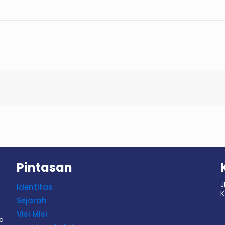
Pintasan
J
Identitas
K
Sejarah
Visi Misi
sa