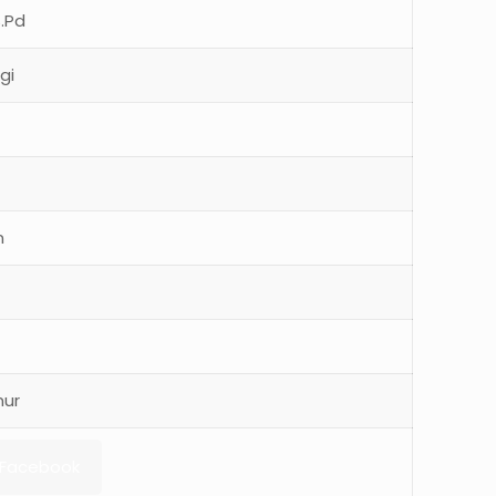
S.Pd
gi
n
mur
Facebook