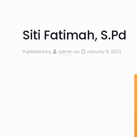
Siti Fatimah, S.Pd
Published by
admin
on
January 9, 2023