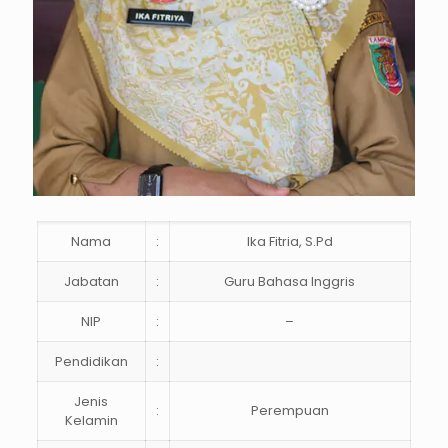
Nama
:
Ika Fitria, S.Pd
Jabatan
:
Guru Bahasa Inggris
NIP
:
–
Pendidikan
:
Jenis
:
Perempuan
Kelamin