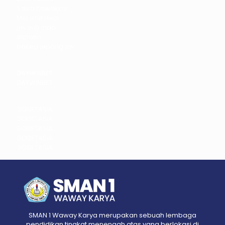
Saika Kawakita
Mio Ishikawa
jav sub indo
dicrotin
bokep jepang jav
DAYWINBET
DAYWINBET
GOBETASIA
GOBETASIA
GOBETASIA
GOBETASIA
GOBETASIA
SMAN 1 Waway Karya merupakan sebuah lembaga
pendidikan tingkat menengah atas yang berlokasi di