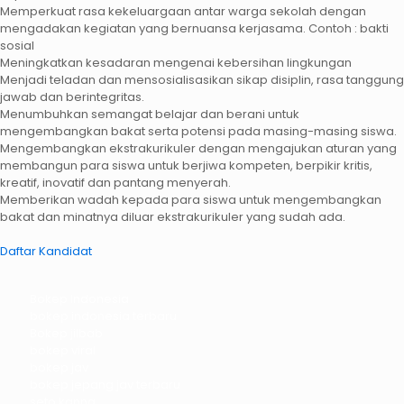
Memperkuat rasa kekeluargaan antar warga sekolah dengan
mengadakan kegiatan yang bernuansa kerjasama. Contoh : bakti
sosial
Meningkatkan kesadaran mengenai kebersihan lingkungan
Menjadi teladan dan mensosialisasikan sikap disiplin, rasa tanggung
jawab dan berintegritas.
Menumbuhkan semangat belajar dan berani untuk
mengembangkan bakat serta potensi pada masing-masing siswa.
Mengembangkan ekstrakurikuler dengan mengajukan aturan yang
membangun para siswa untuk berjiwa kompeten, berpikir kritis,
kreatif, inovatif dan pantang menyerah.
Memberikan wadah kepada para siswa untuk mengembangkan
bakat dan minatnya diluar ekstrakurikuler yang sudah ada.
Daftar Kandidat
Bokep Indonesia
bokep indonesia terbaru
Bokep jilbab
bokep viral
bokep jav
bokep jepang jav terbaru
seto kanna