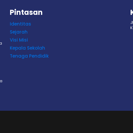
Pintasan
J
Identitas
K
Sejarah
Visi Misi
sa
Kepala Sekolah
Tenaga Pendidik
sa