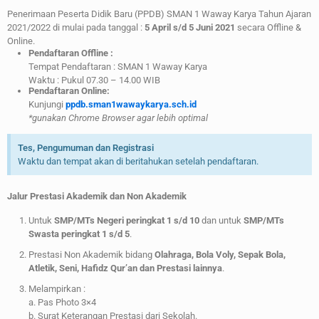
Penerimaan Peserta Didik Baru (PPDB) SMAN 1 Waway Karya Tahun Ajaran
2021/2022 di mulai pada tanggal :
5 April s/d 5 Juni 2021
secara Offline &
Online.
Pendaftaran Offline :
Tempat Pendaftaran : SMAN 1 Waway Karya
Waktu : Pukul 07.30 – 14.00 WIB
Pendaftaran Online:
Kunjungi
ppdb.sman1wawaykarya.sch.id
*gunakan Chrome Browser agar lebih optimal
Tes, Pengumuman dan Registrasi
Waktu dan tempat akan di beritahukan setelah pendaftaran.
Jalur Prestasi Akademik dan Non Akademik
Untuk
SMP/MTs Negeri peringkat 1 s/d 10
dan untuk
SMP/MTs
Swasta peringkat 1 s/d 5
.
Prestasi Non Akademik bidang
Olahraga, Bola Voly, Sepak Bola,
Atletik, Seni, Hafidz Qur’an dan Prestasi lainnya
.
Melampirkan :
a. Pas Photo 3×4
b. Surat Keterangan Prestasi dari Sekolah.