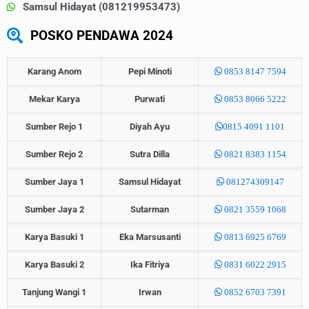
Samsul Hidayat (081219953473)
POSKO PENDAWA 2024
Karang Anom
Pepi Minoti
0853 8147 7594
Mekar Karya
Purwati
0853 8066 5222
Sumber Rejo 1
Diyah Ayu
0815 4091 1101
Sumber Rejo 2
Sutra Dilla
0821 8383 1154
Sumber Jaya 1
Samsul Hidayat
081274309147
Sumber Jaya 2
Sutarman
0821 3559 1068
Karya Basuki 1
Eka Marsusanti
0813 6925 6769
Karya Basuki 2
Ika Fitriya
0831 6022 2915
Tanjung Wangi 1
Irwan
0852 6703 7391