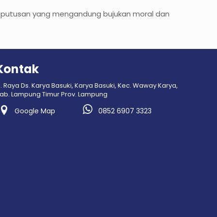
keputusan yang mengandung bujukan moral dan
Kontak
l. Raya Ds. Karya Basuki, Karya Basuki, Kec. Waway Karya,
ab. Lampung Timur Prov. Lampung
Google Map
0852 6907 3323