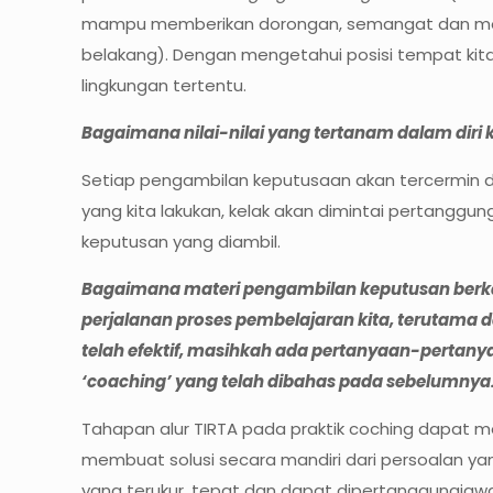
mampu memberikan dorongan, semangat dan moti
belakang). Dengan mengetahui posisi tempat kita
lingkungan tertentu.
Bagaimana nilai-nilai yang tertanam dalam diri
Setiap pengambilan keputusaan akan tercermin da
yang kita lakukan, kelak akan dimintai pertanggun
keputusan yang diambil.
Bagaimana materi pengambilan keputusan berkai
perjalanan proses pembelajaran kita, terutama
telah efektif, masihkah ada pertanyaan-pertanyaa
‘coaching’ yang telah dibahas pada sebelumnya
Tahapan alur TIRTA pada praktik coching dapat 
membuat solusi secara mandiri dari persoalan y
yang terukur, tepat dan dapat dipertanggungjawab