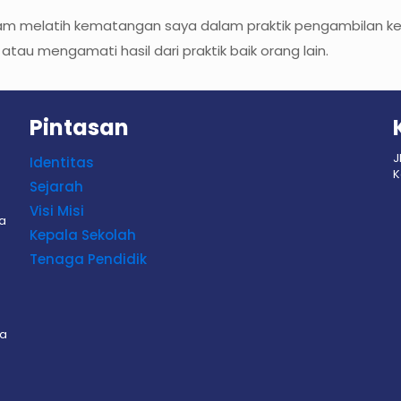
lam melatih kematangan saya dalam praktik pengambilan 
atau mengamati hasil dari praktik baik orang lain.
Pintasan
J
Identitas
K
Sejarah
Visi Misi
sa
Kepala Sekolah
Tenaga Pendidik
sa