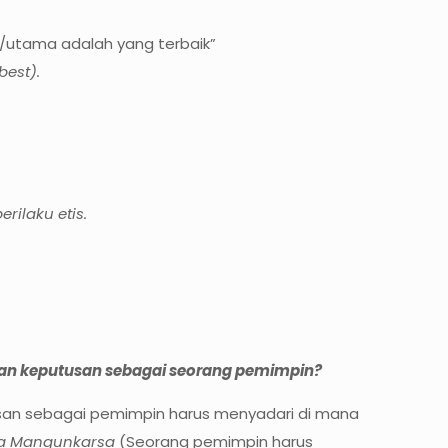
/utama adalah yang terbaik”
best).
ilaku etis.
ilan keputusan sebagai seorang pemimpin?
usan sebagai pemimpin harus menyadari di mana
a Mangunkarsa
(Seorang pemimpin harus