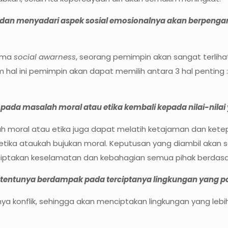
n menyadari aspek sosial emosionalnya akan berpengar
tama
social awarness
, seorang pemimpin akan sangat terli
 hal ini pemimpin akan dapat memilih antara 3 hal penting 
da masalah moral atau etika kembali kepada nilai-nilai 
h moral atau etika juga dapat melatih ketajaman dan ket
ika ataukah bujukan moral. Keputusan yang diambil akan 
akan keselamatan dan kebahagian semua pihak berdasarkan
tentunya berdampak pada terciptanya lingkungan yang po
nya konflik, sehingga akan menciptakan lingkungan yang le