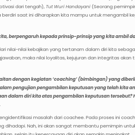
vasi dari tengah),
Tut Wuri Handayani
(Seorang pemimpin
 berdiri saat ini diharapkan kita mampu untuk mengambil k
 kita, berpengaruh kepada prinsip-prinsip yang kita ambil
ri nilai-nilai kebajikan yang tertanam dalam diri kita se
gjawaban, maka nilai loyalitas, kejujuran dan integritas a
tan dengan kegiatan ‘coaching’ (bimbingan) yang diberi
 dalam pengujian pengambilan keputusan yang telah kita 
n dalam diri kita atas pengambilan keputusan tersebut? Ha
.
mengidentifikasi masalah dari coachee. Pada proses ini c
ang dihadapi. Nah, ini akan sangat membantu pemimpin un
kan, selain itu kepercayaan diri akan semakin meningkat.