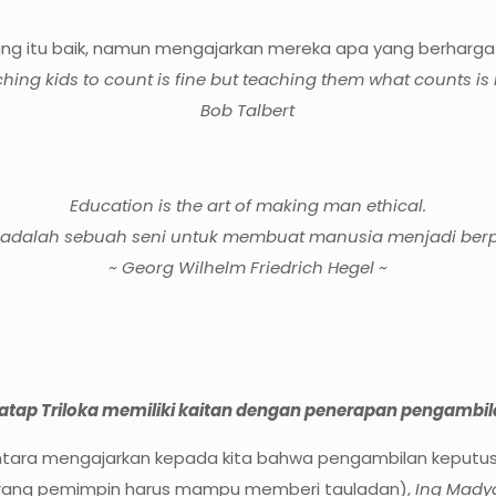
ng itu baik, namun mengajarkan mereka apa yang berharga
hing kids to count is fine but teaching them what counts is 
Bob Talbert
Education is the art of making man ethical.
 adalah sebuah seni untuk membuat manusia menjadi berper
~ Georg Wilhelm Friedrich Hegel ~
Pratap Triloka memiliki kaitan dengan penerapan pengamb
ewantara mengajarkan kepada kita bahwa pengambilan keput
ang pemimpin harus mampu memberi tauladan),
Ing Mady