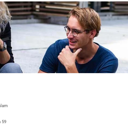
alam
i
n 59