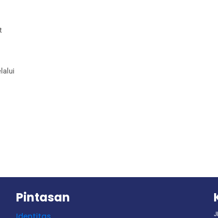
t
lalui
Pintasan
J
Identitas