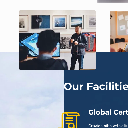
Our Faciliti
Global Cert
Gravida nibh vel veli