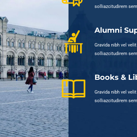
solliazcitudirem se
Alumni Su
Gravida nibh vel veli
solliazcitudirem se
Books & Li
Gravida nibh vel veli
solliazcitudirem se