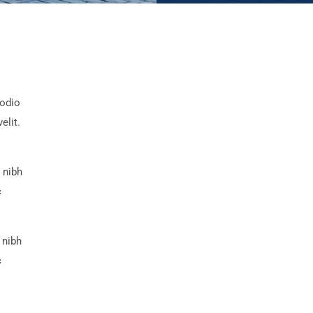
 odio
elit.
 nibh
c
 nibh
c