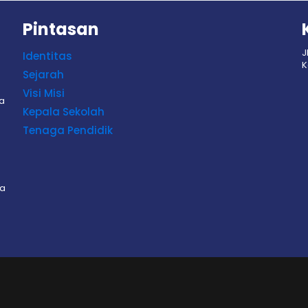
Pintasan
J
Identitas
K
Sejarah
Visi Misi
sa
Kepala Sekolah
Tenaga Pendidik
sa