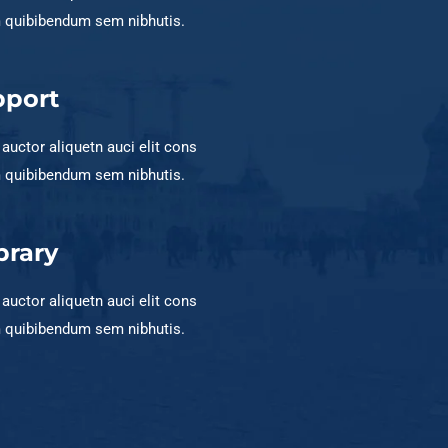
m quibibendum sem nibhutis.
pport
t auctor aliquetn auci elit cons
m quibibendum sem nibhutis.
brary
t auctor aliquetn auci elit cons
m quibibendum sem nibhutis.