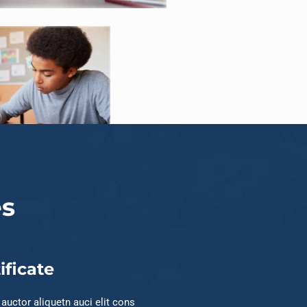
es
ificate
t auctor aliquetn auci elit cons