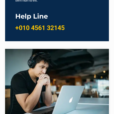
sem nibh id elit.
Help Line
+010 4561 32145