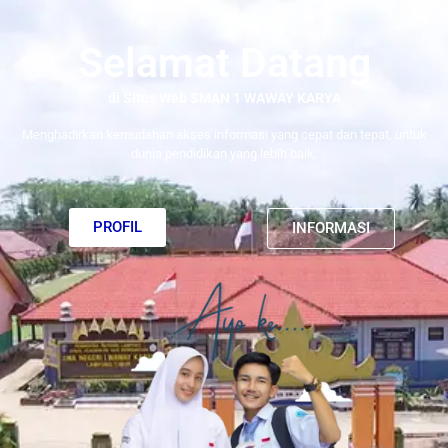
Selamat Datang
di Situs Web SMAN 1 WAWAY KARYA
Menghadirkan kemudahan akses informasi yang cepat dan tepat, untuk
dunia pendidikan yang lebih baik.
PROFIL
INFORMASI