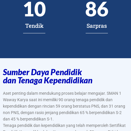
10
86
Tendik
Sarpras
Sumber Daya Pendidik
dan Tenaga Kependidikan
Aset penting dalam mendukung proses belajar mengajar. SMAN 1
Waway Karya saat ini memiliki 90 orang tenaga pendidik dan
kependidikan dengan rincian 59 orang berstatus PNS, dan 31 orang
non PNS, dengan rasio jenjang pendidikan 65 % berpendidikan S-2
dan 45 % berpendidikan S-1.
Tenaga pendidik dan kependidikan yang telah memperoleh Sertifikat