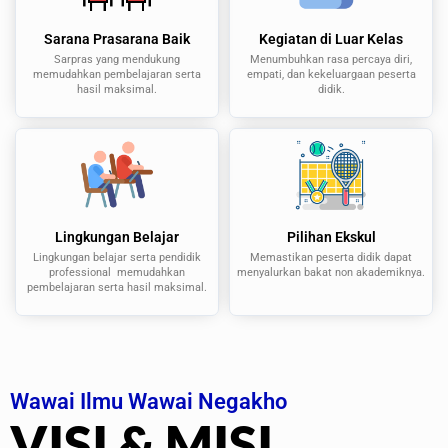
Sarana Prasarana Baik
Kegiatan di Luar Kelas
Sarpras yang mendukung
Menumbuhkan rasa percaya diri,
memudahkan pembelajaran serta
empati, dan kekeluargaan peserta
hasil maksimal.
didik.
Lingkungan Belajar
Pilihan Ekskul
Lingkungan belajar serta pendidik
Memastikan peserta didik dapat
professional memudahkan
menyalurkan bakat non akademiknya.
pembelajaran serta hasil maksimal.
Wawai Ilmu Wawai Negakho
VISI & MISI